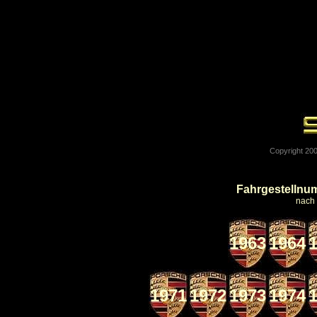
Copyright 200
Fahrgestelln
nach M
1963
1964
1971
1972
1973
1974